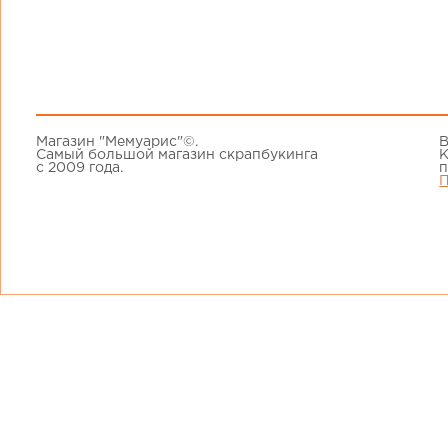
Магазин "Мемуарис"©.
В
Самый большой магазин скрапбукинга
К
с 2009 года.
п
П