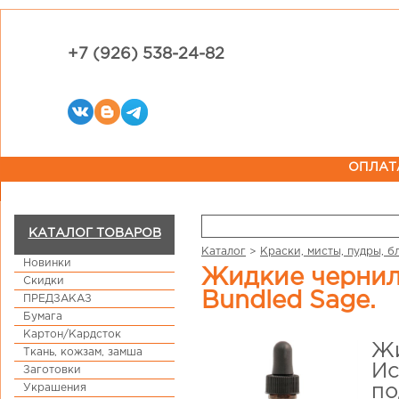
+7 (926) 538-24-82
ОПЛАТ
КАТАЛОГ ТОВАРОВ
Каталог
>
Краски, мисты, пудры, б
Новинки
Жидкие чернила Distress Ink Reinker в баночке. Цвет
Скидки
Bundled Sage.
ПРЕДЗАКАЗ
Бумага
Картон/Кардсток
Жи
Ткань, кожзам, замша
Ис
Заготовки
Украшения
по