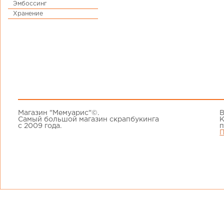
Эмбоссинг
Хранение
Магазин "Мемуарис"©.
В
Самый большой магазин скрапбукинга
К
с 2009 года.
п
П