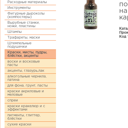
Расходные материалы
по
Инструменты
на
Фигурные дыроколы
ка
(компостеры)
Вырубные станки,
ножи, пластины
Ката
Штампы
Прои
Код 
Трафареты, маски
Штемпельные
подушечки
Краски, мисты, пудры,
блёстки, акценты
воски и восковые
пасты
акценты, глазурь,лак
алкогольные чернила,
патина
для фона, грунт, пасты
краски акриловые и
меловые
спреи
краски кракелюр и с
эффектами
пигменты, глиттер,
блёстки
сухие краски