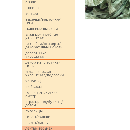
брадс
люверсы
конверты
высечки/карточки/
теги
тканевые высечки
вязаные/плетёные
украшения
наклейки/стикеры/
декоративный скотч
деревянные
украшения
декор из пластика/
гипса
металлические
украшения/подвески
чипборд
шейкеры
топпинг/пайетки/
бисер
стразы/полубусины/
дотсы
пуговицы
топсы/фишки
цветы/листья
ленты/ тесьма/