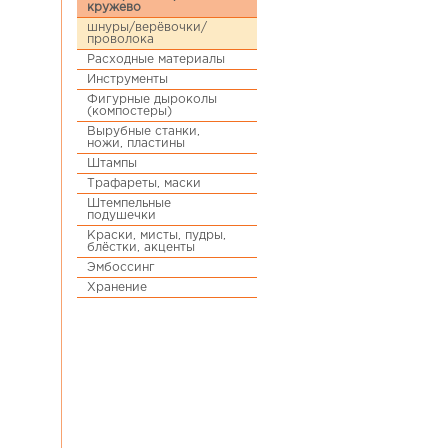
кружево
шнуры/верёвочки/
проволока
Расходные материалы
Инструменты
Фигурные дыроколы
(компостеры)
Вырубные станки,
ножи, пластины
Штампы
Трафареты, маски
Штемпельные
подушечки
Краски, мисты, пудры,
блёстки, акценты
Эмбоссинг
Хранение