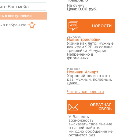
Товаров:
0
На сумму:
Цена: 0.00 руб.
ть о поступлении
ь в избранное
НОВОСТИ
26.07.2026
Новые триклейки
Яркие как лето, Нужные
как крем SPF на солнце
триклейки Мемуарис.
Непременно в
фирменных...
15.07.2026
Новинки Агиарт
Хороший релиз в этот
раз. Нужный, полезный.
Даже...
Читать все новости
ОБРАТНАЯ
СВЯЗЬ
У Вас есть
возможность
высказать свое мнение
о нашей работе.
Ни одно сообщение не
останется без