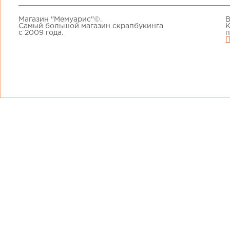
Магазин "Мемуарис"©.
В
Самый большой магазин скрапбукинга
К
с 2009 года.
п
П