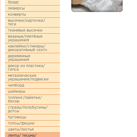
брадс
люверсы
конверты
высечки/карточки/
теги
тканевые высечки
вязаные/плетёные
украшения
наклейки/стикеры/
декоративный скотч
деревянные
украшения
декор из пластика/
гипса
металлические
украшения/подвески
чипборд
шейкеры
топпинг/пайетки/
бисер
стразы/полубусины/
дотсы
пуговицы
топсы/фишки
цветы/листья
ленты/ тесьма/