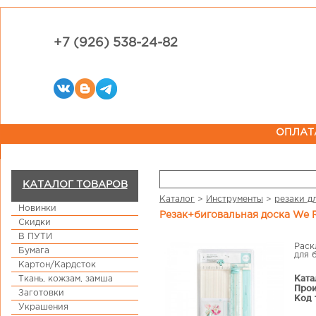
+7 (926) 538-24-82
ОПЛАТ
КАТАЛОГ ТОВАРОВ
Каталог
>
Инструменты
>
резаки д
Новинки
Резак+биговальная доска We 
Скидки
В ПУТИ
Раск
Бумага
для 
Картон/Кардсток
Ката
Ткань, кожзам, замша
Прои
Заготовки
Код 
Украшения