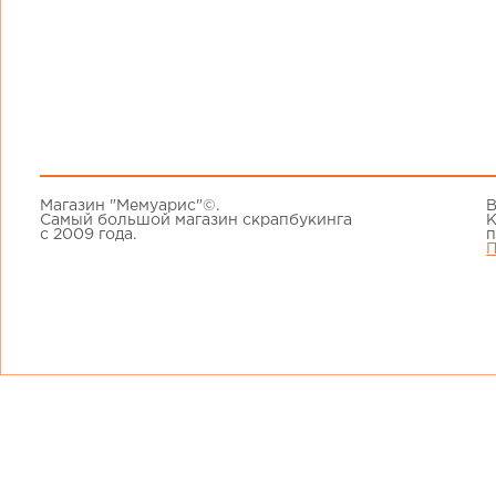
Магазин "Мемуарис"©.
В
Самый большой магазин скрапбукинга
К
с 2009 года.
п
П