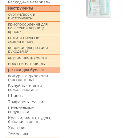
Расходные материалы
Инструменты
сургуч/воск и
инструменты
приспособления для
нанесения чернил/
красок
ножи и сменные
лезвия к ним
коврики для резки и
рукоделия
другие инструменты
молды и материалы
резаки для бумаги
Фигурные дыроколы
(компостеры)
Вырубные станки,
ножи, пластины
Штампы
Трафареты, маски
Штемпельные
подушечки
Краски, мисты, пудры,
блёстки, акценты
Хранение
Эмбоссинг