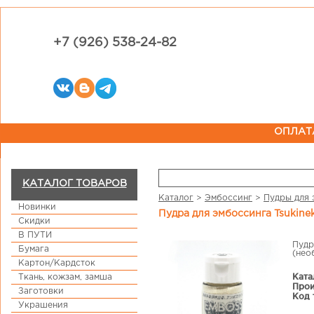
+7 (926) 538-24-82
ОПЛАТ
КАТАЛОГ ТОВАРОВ
Каталог
>
Эмбоссинг
>
Пудры для 
Новинки
Пудра для эмбоссинга Tsukine
Скидки
В ПУТИ
Пудр
Бумага
(нео
Картон/Кардсток
Ката
Ткань, кожзам, замша
Прои
Заготовки
Код 
Украшения