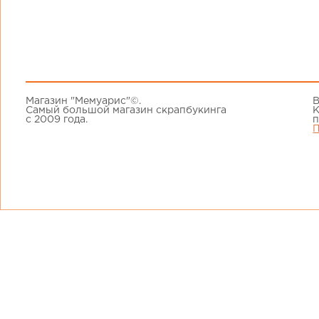
Магазин "Мемуарис"©.
В
Самый большой магазин скрапбукинга
К
с 2009 года.
п
П