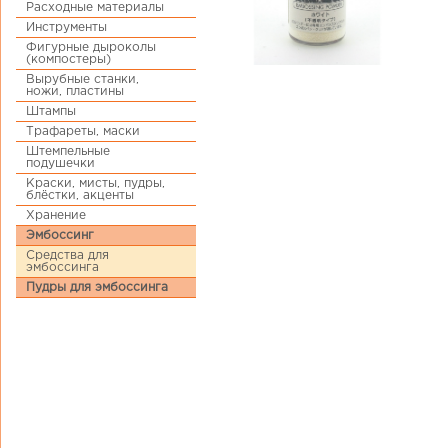
Расходные материалы
Инструменты
Фигурные дыроколы
(компостеры)
Вырубные станки,
ножи, пластины
Штампы
Трафареты, маски
Штемпельные
подушечки
Краски, мисты, пудры,
блёстки, акценты
Хранение
Эмбоссинг
Средства для
эмбоссинга
Пудры для эмбоссинга