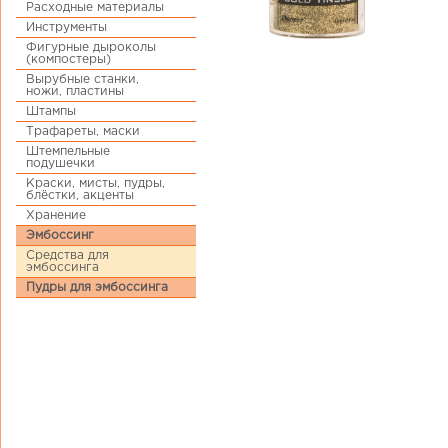
Расходные материалы
Инструменты
Фигурные дыроколы
(компостеры)
Вырубные станки,
ножи, пластины
Штампы
Трафареты, маски
Штемпельные
подушечки
Краски, мисты, пудры,
блёстки, акценты
Хранение
Эмбоссинг
Средства для
эмбоссинга
Пудры для эмбоссинга