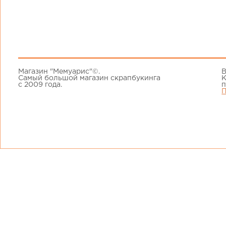
Магазин "Мемуарис"©.
В
Самый большой магазин скрапбукинга
К
с 2009 года.
п
П