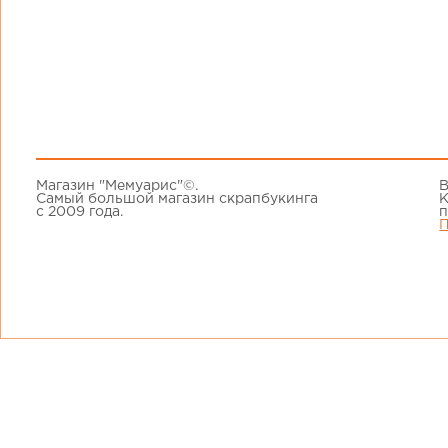
Магазин "Мемуарис"©.
В
Самый большой магазин скрапбукинга
К
с 2009 года.
п
П