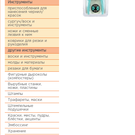
Инструменты
приспособления для
нанесения чернил/
красок
сургуч/воск и
инструменты
ножи и сменные
лезвия к ним
коврики для резки и
рукоделия
другие инструменты
воски и инструменты
молды и материалы
резаки для бумаги
Фигурные дыроколы
(компостеры)
Вырубные станки,
ножи, пластины
Штампы
Трафареты, маски
Штемпельные
подушечки
Краски, мисты, пудры,
блёстки, акценты
Эмбоссинг
Хранение