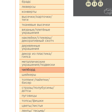
брадс
люверсы
конверты
высечки/карточки/
теги
тканевые высечки
вязаные/плетёные
украшения
наклейки/стикеры/
декоративный скотч
деревянные
украшения
декор из пластика/
гипса
металлические
украшения/подвески
чипборд
шейкеры
топпинг/пайетки/
бисер
стразы/полубусины/
дотсы
пуговицы
топсы/фишки
цветы/листья
ленты/ тесьма/