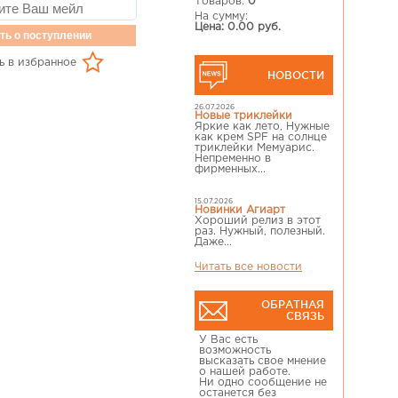
Товаров:
0
На сумму:
Цена: 0.00 руб.
ть о поступлении
ь в избранное
НОВОСТИ
26.07.2026
Новые триклейки
Яркие как лето, Нужные
как крем SPF на солнце
триклейки Мемуарис.
Непременно в
фирменных...
15.07.2026
Новинки Агиарт
Хороший релиз в этот
раз. Нужный, полезный.
Даже...
Читать все новости
ОБРАТНАЯ
СВЯЗЬ
У Вас есть
возможность
высказать свое мнение
о нашей работе.
Ни одно сообщение не
останется без