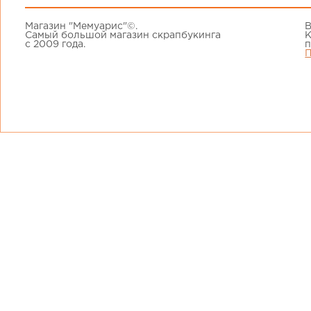
Магазин "Мемуарис"©.
В
Самый большой магазин скрапбукинга
К
с 2009 года.
п
П