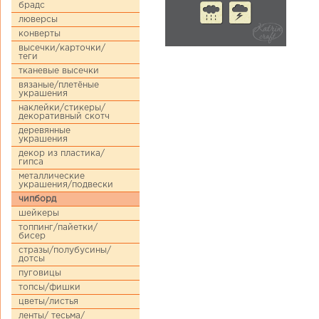
брадс
люверсы
конверты
высечки/карточки/
теги
тканевые высечки
вязаные/плетёные
украшения
наклейки/стикеры/
декоративный скотч
деревянные
украшения
декор из пластика/
гипса
металлические
украшения/подвески
чипборд
шейкеры
топпинг/пайетки/
бисер
стразы/полубусины/
дотсы
пуговицы
топсы/фишки
цветы/листья
ленты/ тесьма/