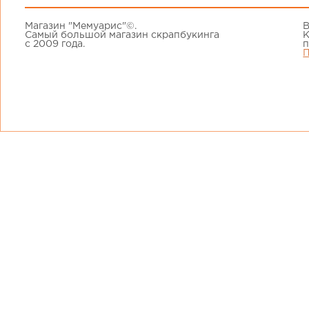
Магазин "Мемуарис"©.
В
Самый большой магазин скрапбукинга
К
с 2009 года.
п
П