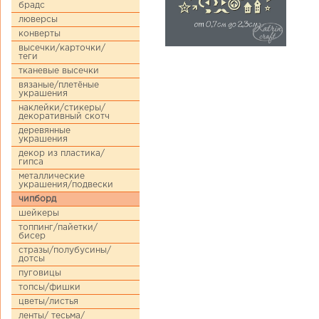
брадс
люверсы
конверты
высечки/карточки/
теги
тканевые высечки
вязаные/плетёные
украшения
наклейки/стикеры/
декоративный скотч
деревянные
украшения
декор из пластика/
гипса
металлические
украшения/подвески
чипборд
шейкеры
топпинг/пайетки/
бисер
стразы/полубусины/
дотсы
пуговицы
топсы/фишки
цветы/листья
ленты/ тесьма/