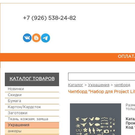
+7 (926) 538-24-82
ОПЛАТ
КАТАЛОГ ТОВАРОВ
Каталог
>
Украшения
>
чипборд
Новинки
Чипборд "Набор для Project Li
Скидки
Бумага
Разм
Картон/Кардсток
толщ
Заготовки
Ката
Ткань, кожзам, замша
Прои
Украшения
Код 
анкеры