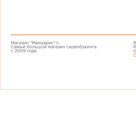
Магазин "Мемуарис"©.
В
Самый большой магазин скрапбукинга
К
с 2009 года.
п
П