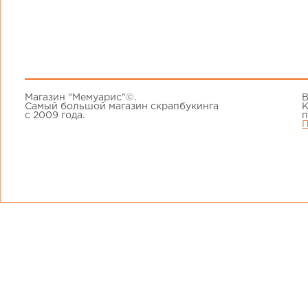
Магазин "Мемуарис"©.
В
Самый большой магазин скрапбукинга
К
с 2009 года.
п
П