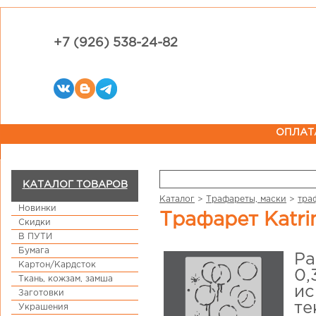
+7 (926) 538-24-82
ОПЛАТ
КАТАЛОГ ТОВАРОВ
Каталог
>
Трафареты, маски
>
тра
Новинки
Трафарет Katr
Скидки
В ПУТИ
Бумага
Ра
Картон/Кардсток
0,
Ткань, кожзам, замша
ис
Заготовки
те
Украшения