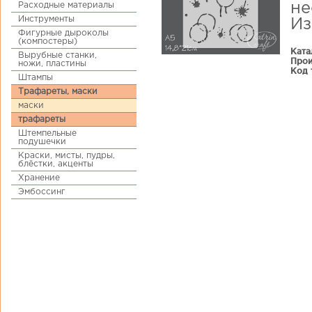
Расходные материалы
не
Инструменты
Из
Фигурные дыроколы
(компостеры)
Ката
Вырубные станки,
Прои
ножи, пластины
Код 
Штампы
Трафареты, маски
маски
трафареты
Штемпельные
подушечки
Краски, мисты, пудры,
блёстки, акценты
Хранение
Эмбоссинг