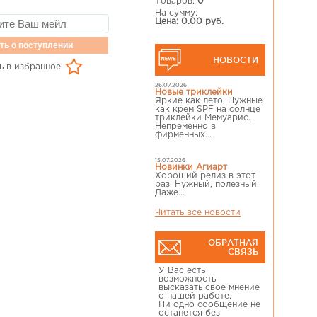
Товаров:
0
На сумму:
Цена: 0.00 руб.
ть о поступлении
НОВОСТИ
ь в избранное
26.07.2026
Новые триклейки
Яркие как лето, Нужные
как крем SPF на солнце
триклейки Мемуарис.
Непременно в
фирменных...
15.07.2026
Новинки Агиарт
Хороший релиз в этот
раз. Нужный, полезный.
Даже...
Читать все новости
ОБРАТНАЯ
СВЯЗЬ
У Вас есть
возможность
высказать свое мнение
о нашей работе.
Ни одно сообщение не
останется без