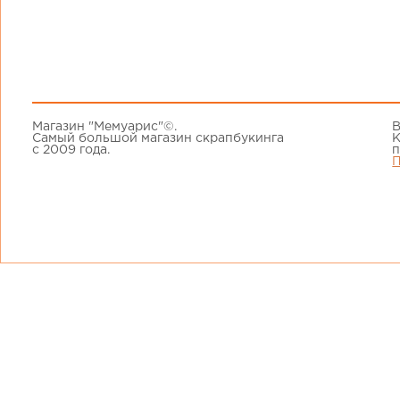
Магазин "Мемуарис"©.
В
Самый большой магазин скрапбукинга
К
с 2009 года.
п
П