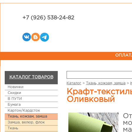
+7 (926) 538-24-82
ОПЛАТ
КАТАЛОГ ТОВАРОВ
Каталог
>
Ткань, кожзам, замша
>
Новинки
Крафт-текстиль Kraft-tex БОЛЬШОЙ ОТРЕЗ 45х150 см
Скидки
Оливковый
В ПУТИ
Бумага
Картон/Кардсток
От
Ткань, кожзам, замша
мо
Замша, велюр, флок
Ткань
ма