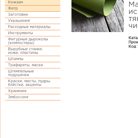
Кожзам
Ма
Фетр
ис
Заготовки
тя
Украшения
чи
Расходные материалы
Инструменты
Ката
Фигурные дыроколы
Прои
(компостеры)
Код 
Вырубные станки,
ножи, пластины
Штампы
Трафареты, маски
Штемпельные
подушечки
Краски, мисты, пудры,
блёстки, акценты
Хранение
Эмбоссинг