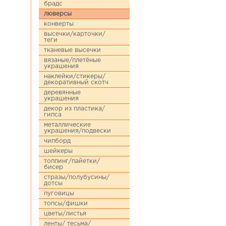
брадс
люверсы
конверты
высечки/карточки/
теги
тканевые высечки
вязаные/плетёные
украшения
наклейки/стикеры/
декоративный скотч
деревянные
украшения
декор из пластика/
гипса
металлические
украшения/подвески
чипборд
шейкеры
топпинг/пайетки/
бисер
стразы/полубусины/
дотсы
пуговицы
топсы/фишки
цветы/листья
ленты/ тесьма/