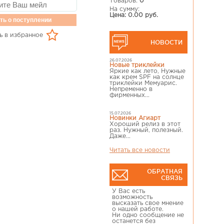
Товаров:
0
На сумму:
Цена: 0.00 руб.
ть о поступлении
ь в избранное
НОВОСТИ
26.07.2026
Новые триклейки
Яркие как лето, Нужные
как крем SPF на солнце
триклейки Мемуарис.
Непременно в
фирменных...
15.07.2026
Новинки Агиарт
Хороший релиз в этот
раз. Нужный, полезный.
Даже...
Читать все новости
ОБРАТНАЯ
СВЯЗЬ
У Вас есть
возможность
высказать свое мнение
о нашей работе.
Ни одно сообщение не
останется без