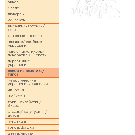
анкеры
брадс
люверсы
конверты
высечки/карточки/
теги
тканевые высечки
вязаные/плетёные
украшения
наклейки/стикеры/
декоративный скотч
деревянные
украшения
декор из пластика/
гипса
металлические
украшения/подвески
чипборд
шейкеры
топпинг/пайетки/
бисер
стразы/полубусины/
дотсы
пуговицы
топсы/фишки
цветы/листья