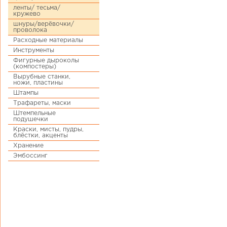
ленты/ тесьма/
кружево
шнуры/верёвочки/
проволока
Расходные материалы
Инструменты
Фигурные дыроколы
(компостеры)
Вырубные станки,
ножи, пластины
Штампы
Трафареты, маски
Штемпельные
подушечки
Краски, мисты, пудры,
блёстки, акценты
Хранение
Эмбоссинг