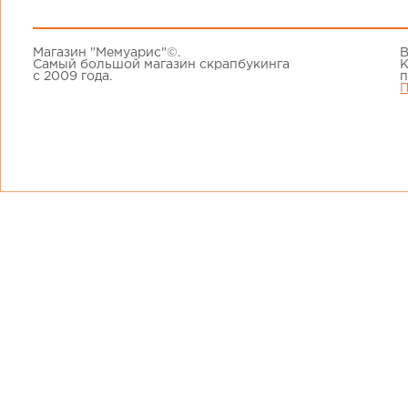
Магазин "Мемуарис"©.
В
Самый большой магазин скрапбукинга
К
с 2009 года.
п
П