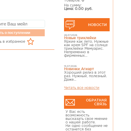
Товаров:
0
На сумму:
Цена: 0.00 руб.
НОВОСТИ
ть о поступлении
26.07.2026
Новые триклейки
ь в избранное
Яркие как лето, Нужные
как крем SPF на солнце
триклейки Мемуарис.
Непременно в
фирменных...
15.07.2026
Новинки Агиарт
Хороший релиз в этот
раз. Нужный, полезный.
Даже...
Читать все новости
ОБРАТНАЯ
СВЯЗЬ
У Вас есть
возможность
высказать свое мнение
о нашей работе.
Ни одно сообщение не
останется без