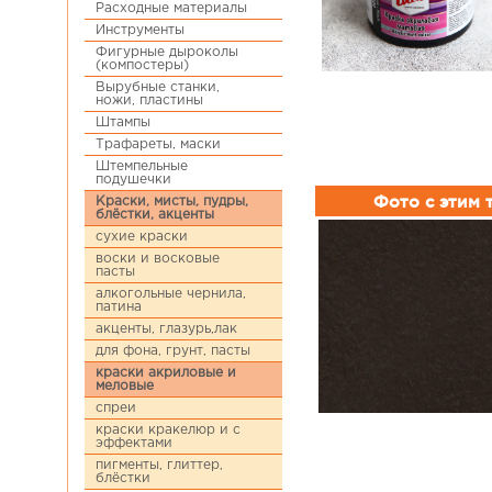
Расходные материалы
Инструменты
Фигурные дыроколы
(компостеры)
Вырубные станки,
ножи, пластины
Штампы
Трафареты, маски
Штемпельные
подушечки
Фото с этим
Краски, мисты, пудры,
блёстки, акценты
сухие краски
воски и восковые
пасты
алкогольные чернила,
патина
акценты, глазурь,лак
для фона, грунт, пасты
краски акриловые и
меловые
спреи
краски кракелюр и с
эффектами
пигменты, глиттер,
блёстки