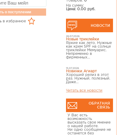
Товаров:
0
На сумму:
Цена: 0.00 руб.
ть о поступлении
ь в избранное
НОВОСТИ
26.07.2026
Новые триклейки
Яркие как лето, Нужные
как крем SPF на солнце
триклейки Мемуарис.
Непременно в
фирменных...
15.07.2026
Новинки Агиарт
Хороший релиз в этот
раз. Нужный, полезный.
Даже...
Читать все новости
ОБРАТНАЯ
СВЯЗЬ
У Вас есть
возможность
высказать свое мнение
о нашей работе.
Ни одно сообщение не
останется без