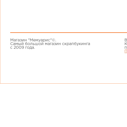
Магазин "Мемуарис"©.
В
Самый большой магазин скрапбукинга
К
с 2009 года.
п
П