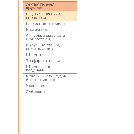
ленты/ тесьма/
кружево
шнуры/верёвочки/
проволока
Расходные материалы
Инструменты
Фигурные дыроколы
(компостеры)
Вырубные станки,
ножи, пластины
Штампы
Трафареты, маски
Штемпельные
подушечки
Краски, мисты, пудры,
блёстки, акценты
Хранение
Эмбоссинг