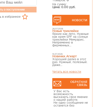
Товаров:
0
На сумму:
Цена: 0.00 руб.
ть о поступлении
ь в избранное
НОВОСТИ
26.07.2026
Новые триклейки
Яркие как лето, Нужные
как крем SPF на солнце
триклейки Мемуарис.
Непременно в
фирменных...
15.07.2026
Новинки Агиарт
Хороший релиз в этот
раз. Нужный, полезный.
Даже...
Читать все новости
ОБРАТНАЯ
СВЯЗЬ
У Вас есть
возможность
высказать свое мнение
о нашей работе.
Ни одно сообщение не
останется без