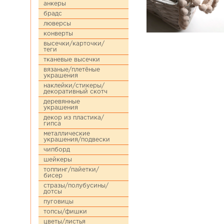
анкеры
брадс
люверсы
конверты
высечки/карточки/
теги
тканевые высечки
вязаные/плетёные
украшения
наклейки/стикеры/
декоративный скотч
деревянные
украшения
декор из пластика/
гипса
металлические
украшения/подвески
чипборд
шейкеры
топпинг/пайетки/
бисер
стразы/полубусины/
дотсы
пуговицы
топсы/фишки
цветы/листья