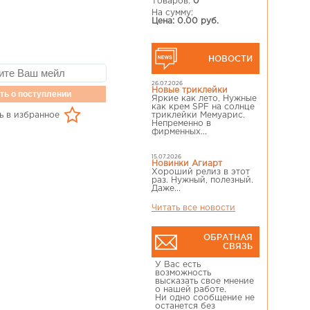
Товаров:
0
На сумму:
Цена: 0.00 руб.
НОВОСТИ
26.07.2026
Новые триклейки
ть о поступлении
Яркие как лето, Нужные
как крем SPF на солнце
ь в избранное
триклейки Мемуарис.
Непременно в
фирменных...
15.07.2026
Новинки Агиарт
Хороший релиз в этот
раз. Нужный, полезный.
Даже...
Читать все новости
ОБРАТНАЯ
СВЯЗЬ
У Вас есть
возможность
высказать свое мнение
о нашей работе.
Ни одно сообщение не
останется без