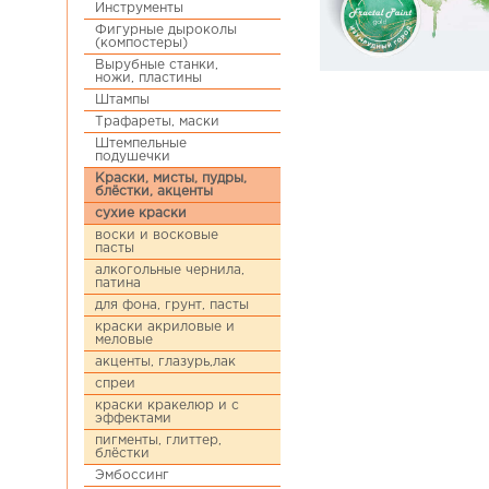
Инструменты
Фигурные дыроколы
(компостеры)
Вырубные станки,
ножи, пластины
Штампы
Трафареты, маски
Штемпельные
подушечки
Краски, мисты, пудры,
блёстки, акценты
сухие краски
воски и восковые
пасты
алкогольные чернила,
патина
для фона, грунт, пасты
краски акриловые и
меловые
акценты, глазурь,лак
спреи
краски кракелюр и с
эффектами
пигменты, глиттер,
блёстки
Эмбоссинг