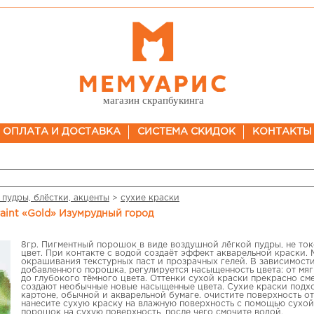
магазин скрапбукинга
ОПЛАТА И ДОСТАВКА
СИСТЕМА СКИДОК
КОНТАКТЫ
 пудры, блёстки, акценты
>
сухие краски
 Paint «Gold» Изумрудный город
8гр. Пигментный порошок в виде воздушной лёгкой пудры, не ток
цвет. При контакте с водой создаёт эффект акварельной краски.
окрашивания текстурных паст и прозрачных гелей. В зависимости
добавленного порошка, регулируется насыщенность цвета: от мяг
до глубокого тёмного цвета. Оттенки сухой краски прекрасно с
создают необычные новые насыщенные цвета. Сухие краски подхо
картоне, обычной и акварельной бумаге. очистите поверхность от
нанесите сухую краску на влажную поверхность с помощью сухой
порошок на сухую поверхность, после чего смочите водой.