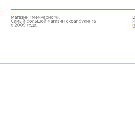
Магазин "Мемуарис"©.
В
Самый большой магазин скрапбукинга
К
с 2009 года.
п
П