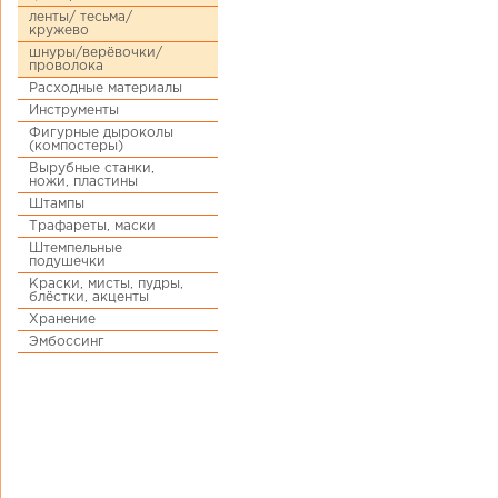
ленты/ тесьма/
кружево
шнуры/верёвочки/
проволока
Расходные материалы
Инструменты
Фигурные дыроколы
(компостеры)
Вырубные станки,
ножи, пластины
Штампы
Трафареты, маски
Штемпельные
подушечки
Краски, мисты, пудры,
блёстки, акценты
Хранение
Эмбоссинг