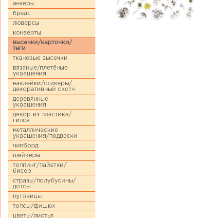
анкеры
брадс
люверсы
конверты
высечки/карточки/
теги
тканевые высечки
вязаные/плетёные
украшения
наклейки/стикеры/
декоративный скотч
деревянные
украшения
декор из пластика/
гипса
металлические
украшения/подвески
чипборд
шейкеры
топпинг/пайетки/
бисер
стразы/полубусины/
дотсы
пуговицы
топсы/фишки
цветы/листья