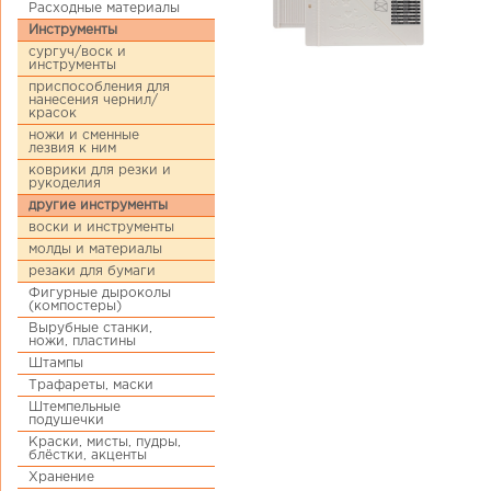
Расходные материалы
Инструменты
сургуч/воск и
инструменты
приспособления для
нанесения чернил/
красок
ножи и сменные
лезвия к ним
коврики для резки и
рукоделия
другие инструменты
воски и инструменты
молды и материалы
резаки для бумаги
Фигурные дыроколы
(компостеры)
Вырубные станки,
ножи, пластины
Штампы
Трафареты, маски
Штемпельные
подушечки
Краски, мисты, пудры,
блёстки, акценты
Хранение