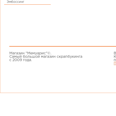
Эмбоссинг
Магазин "Мемуарис"©.
В
Самый большой магазин скрапбукинга
К
с 2009 года.
п
П