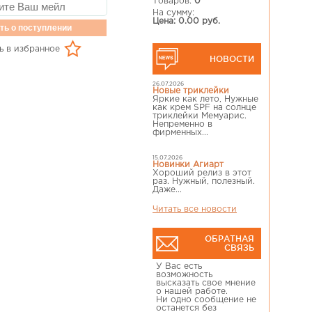
Товаров:
0
На сумму:
Цена: 0.00 руб.
ть о поступлении
ь в избранное
НОВОСТИ
26.07.2026
Новые триклейки
Яркие как лето, Нужные
как крем SPF на солнце
триклейки Мемуарис.
Непременно в
фирменных...
15.07.2026
Новинки Агиарт
Хороший релиз в этот
раз. Нужный, полезный.
Даже...
Читать все новости
ОБРАТНАЯ
СВЯЗЬ
У Вас есть
возможность
высказать свое мнение
о нашей работе.
Ни одно сообщение не
останется без