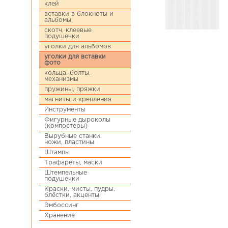
клей
вставки в блокноты и
альбомы
скотч, клеевые
подушечки
уголки для альбомов
уголки для вставки
фото
кольца, болты,
механизмы
пружины, пряжки
магниты и крепления
Инструменты
Фигурные дыроколы
(компостеры)
Вырубные станки,
ножи, пластины
Штампы
Трафареты, маски
Штемпельные
подушечки
Краски, мисты, пудры,
блёстки, акценты
Эмбоссинг
Хранение