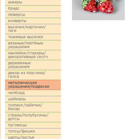
анкеры
брадс
люверсы
конверты
высечки/карточки/
теги
тканевые высечки
вязаные/плетёные
украшения
наклейки/стикеры/
декоративный скотч
деревянные
украшения
декор из пластика/
гипса
металлические
украшения/подвески
чипборд
шейкеры
топпинг/пайетки/
бисер
стразы/полубусины/
дотсы
пуговицы
топсы/фишки
цветы/листья