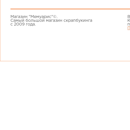
Магазин "Мемуарис"©.
В
Самый большой магазин скрапбукинга
К
с 2009 года.
п
П