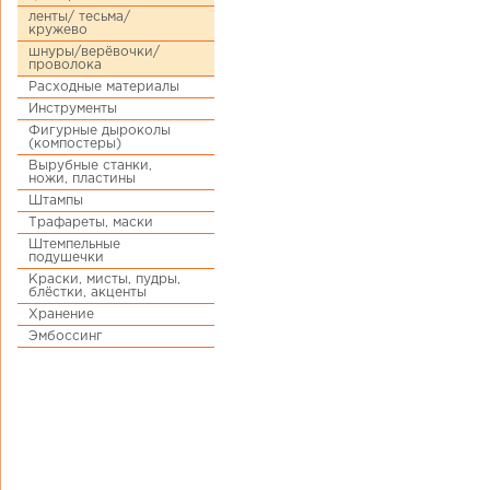
ленты/ тесьма/
кружево
шнуры/верёвочки/
проволока
Расходные материалы
Инструменты
Фигурные дыроколы
(компостеры)
Вырубные станки,
ножи, пластины
Штампы
Трафареты, маски
Штемпельные
подушечки
Краски, мисты, пудры,
блёстки, акценты
Хранение
Эмбоссинг