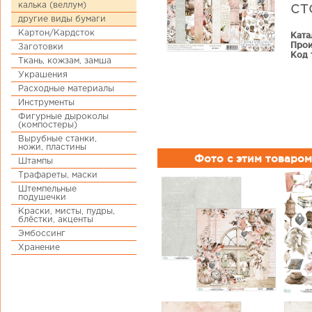
калька (веллум)
ст
другие виды бумаги
Картон/Кардсток
Ката
Прои
Заготовки
Код 
Ткань, кожзам, замша
Украшения
Расходные материалы
Инструменты
Фигурные дыроколы
(компостеры)
Вырубные станки,
ножи, пластины
Фото с этим товаром
Штампы
Трафареты, маски
Штемпельные
подушечки
Краски, мисты, пудры,
блёстки, акценты
Эмбоссинг
Хранение