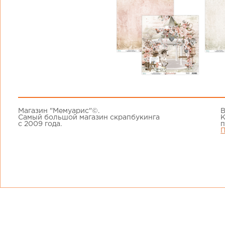
Магазин "Мемуарис"©.
В
Самый большой магазин скрапбукинга
К
с 2009 года.
п
П