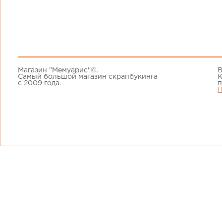
Магазин "Мемуарис"©.
В
Самый большой магазин скрапбукинга
К
с 2009 года.
п
П