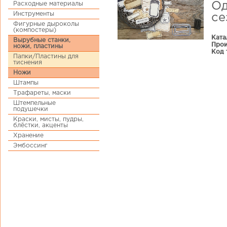
Расходные материалы
Од
Инструменты
се
Фигурные дыроколы
(компостеры)
Ката
Вырубные станки,
Прои
ножи, пластины
Код 
Папки/Пластины для
тиснения
Ножи
Штампы
Трафареты, маски
Штемпельные
подушечки
Краски, мисты, пудры,
блёстки, акценты
Хранение
Эмбоссинг