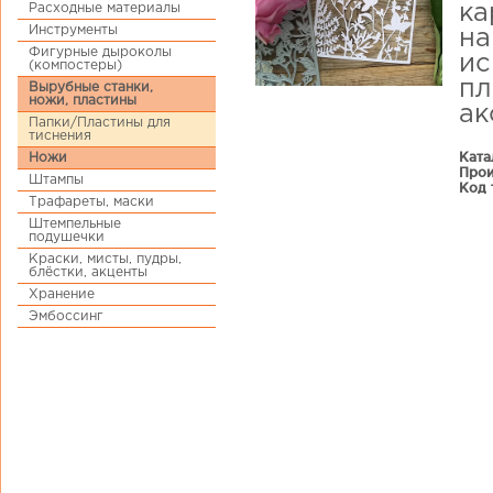
Расходные материалы
ка
Инструменты
на
Фигурные дыроколы
ис
(компостеры)
пл
Вырубные станки,
ножи, пластины
ак
Папки/Пластины для
тиснения
Ката
Ножи
Прои
Штампы
Код 
Трафареты, маски
Штемпельные
подушечки
Краски, мисты, пудры,
блёстки, акценты
Хранение
Эмбоссинг