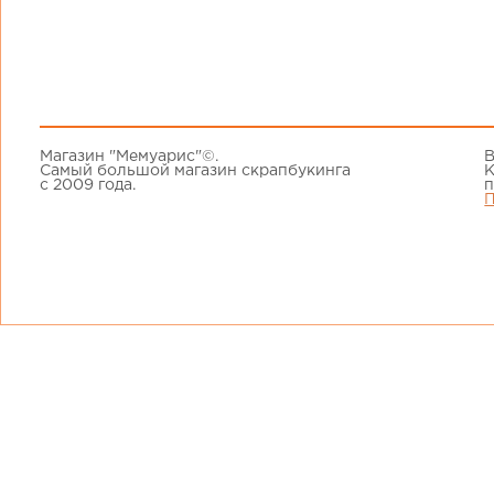
Магазин "Мемуарис"©.
В
Самый большой магазин скрапбукинга
К
с 2009 года.
п
П