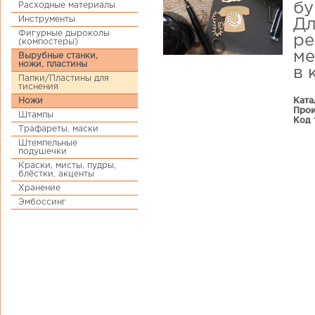
Расходные материалы
бу
Инструменты
Дл
Фигурные дыроколы
ре
(компостеры)
ме
Вырубные станки,
ножи, пластины
в 
Папки/Пластины для
тиснения
Ката
Ножи
Прои
Штампы
Код 
Трафареты, маски
Штемпельные
подушечки
Краски, мисты, пудры,
блёстки, акценты
Хранение
Эмбоссинг