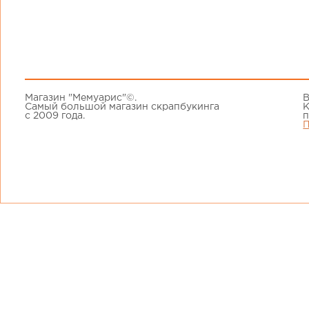
Магазин "Мемуарис"©.
В
Самый большой магазин скрапбукинга
К
с 2009 года.
п
П