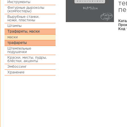
Инструменты
те
Фигурные дыроколы
пе
(компостеры)
Вырубные станки,
ножи, пластины
Ката
Прои
Штампы
Код 
Трафареты, маски
маски
трафареты
Штемпельные
подушечки
Краски, мисты, пудры,
блёстки, акценты
Эмбоссинг
Хранение