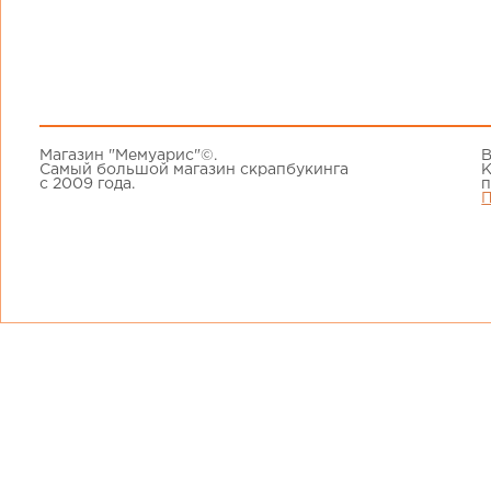
Магазин "Мемуарис"©.
В
Самый большой магазин скрапбукинга
К
с 2009 года.
п
П