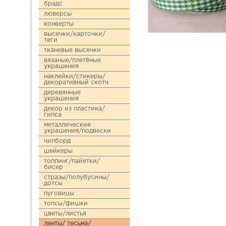
брадс
люверсы
конверты
высечки/карточки/
теги
тканевые высечки
вязаные/плетёные
украшения
наклейки/стикеры/
декоративный скотч
деревянные
украшения
декор из пластика/
гипса
металлические
украшения/подвески
чипборд
шейкеры
топпинг/пайетки/
бисер
стразы/полубусины/
дотсы
пуговицы
топсы/фишки
цветы/листья
ленты/ тесьма/