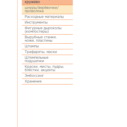
кружево
шнуры/верёвочки/
проволока
Расходные материалы
Инструменты
Фигурные дыроколы
(компостеры)
Вырубные станки,
ножи, пластины
Штампы
Трафареты, маски
Штемпельные
подушечки
Краски, мисты, пудры,
блёстки, акценты
Эмбоссинг
Хранение