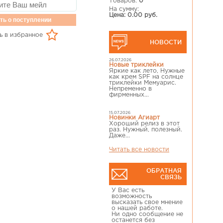
Товаров:
0
На сумму:
Цена: 0.00 руб.
ть о поступлении
ь в избранное
НОВОСТИ
26.07.2026
Новые триклейки
Яркие как лето, Нужные
как крем SPF на солнце
триклейки Мемуарис.
Непременно в
фирменных...
15.07.2026
Новинки Агиарт
Хороший релиз в этот
раз. Нужный, полезный.
Даже...
Читать все новости
ОБРАТНАЯ
СВЯЗЬ
У Вас есть
возможность
высказать свое мнение
о нашей работе.
Ни одно сообщение не
останется без