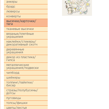
анкеры
брадс
люверсы
конверты
высечки/карточки/
теги
тканевые высечки
вязаные/плетёные
украшения
наклейки/стикеры/
декоративный скотч
деревянные
украшения
декор из пластика/
гипса
металлические
украшения/подвески
чипборд
шейкеры
топпинг/пайетки/
бисер
стразы/полубусины/
дотсы
пуговицы
топсы/фишки
цветы/листья