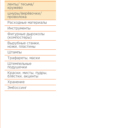
ленты/ тесьма/
кружево
шнуры/верёвочки/
проволока
Расходные материалы
Инструменты
Фигурные дыроколы
(компостеры)
Вырубные станки,
ножи, пластины
Штампы
Трафареты, маски
Штемпельные
подушечки
Краски, мисты, пудры,
блёстки, акценты
Хранение
Эмбоссинг