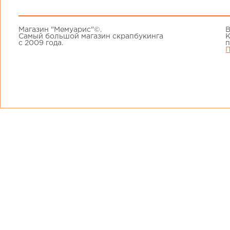
Магазин "Мемуарис"©.
В
Самый большой магазин скрапбукинга
К
с 2009 года.
п
П