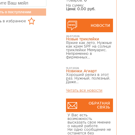
Товаров:
0
На сумму:
Цена: 0.00 руб.
ть о поступлении
ь в избранное
НОВОСТИ
26.07.2026
Новые триклейки
Яркие как лето, Нужные
как крем SPF на солнце
триклейки Мемуарис.
Непременно в
фирменных...
15.07.2026
Новинки Агиарт
Хороший релиз в этот
раз. Нужный, полезный.
Даже...
Читать все новости
ОБРАТНАЯ
СВЯЗЬ
У Вас есть
возможность
высказать свое мнение
о нашей работе.
Ни одно сообщение не
останется без