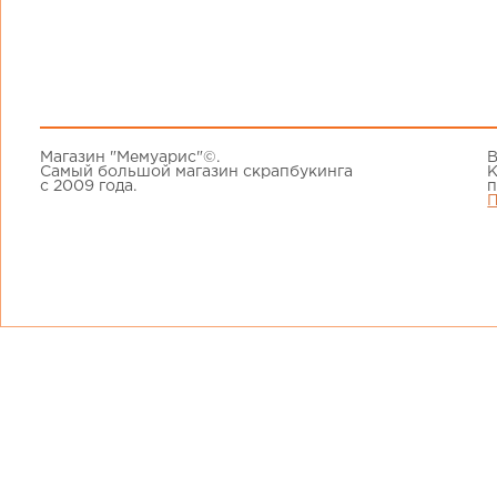
Магазин "Мемуарис"©.
В
Самый большой магазин скрапбукинга
К
с 2009 года.
п
П