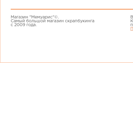
Магазин "Мемуарис"©.
В
Самый большой магазин скрапбукинга
К
с 2009 года.
п
П