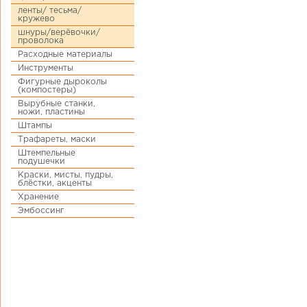
ленты/ тесьма/
кружево
шнуры/верёвочки/
проволока
Расходные материалы
Инструменты
Фигурные дыроколы
(компостеры)
Вырубные станки,
ножи, пластины
Штампы
Трафареты, маски
Штемпельные
подушечки
Краски, мисты, пудры,
блёстки, акценты
Хранение
Эмбоссинг