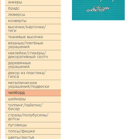
анкеры
брадс
люверсы
конверты
высечки/карточки/
теги
тканевые высечки
вязаные/плетёные
украшения
наклейки/стикеры/
декоративный скотч
деревянные
украшения
декор из пластика/
гипса
металлические
украшения/подвески
чипборд
шейкеры
топпинг/пайетки/
бисер
стразы/полубусины/
дотсы
пуговицы
топсы/фишки
цветы/листья