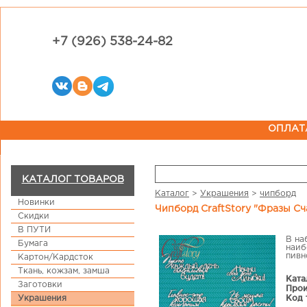
+7 (926) 538-24-82
ОПЛАТ
КАТАЛОГ ТОВАРОВ
Каталог
>
Украшения
>
чипборд
Новинки
Чипборд CraftStory "Фразы С
Скидки
В ПУТИ
В на
Бумага
наиб
пивн
Картон/Кардсток
Ткань, кожзам, замша
Ката
Заготовки
Прои
Код 
Украшения