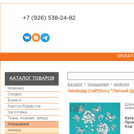
+7 (926) 538-24-82
ОПЛАТ
КАТАЛОГ ТОВАРОВ
Каталог
>
Украшения
>
чипборд
Новинки
Чипборд CraftStory "Летний Д
Скидки
Бумага
Длин
Картон/Кардсток
пивн
Заготовки
Ката
Ткань, кожзам, замша
Прои
Украшения
Код 
анкеры