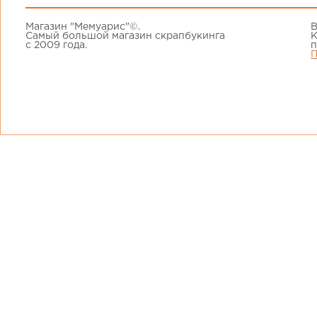
Магазин "Мемуарис"©.
В
Самый большой магазин скрапбукинга
К
с 2009 года.
п
П