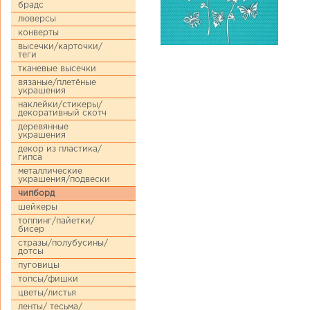
брадс
люверсы
конверты
высечки/карточки/
теги
тканевые высечки
вязаные/плетёные
украшения
наклейки/стикеры/
декоративный скотч
деревянные
украшения
декор из пластика/
гипса
металлические
украшения/подвески
чипборд
шейкеры
топпинг/пайетки/
бисер
стразы/полубусины/
дотсы
пуговицы
топсы/фишки
цветы/листья
ленты/ тесьма/