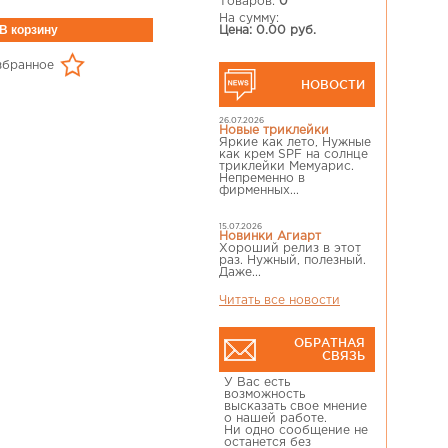
Товаров:
0
На сумму:
Цена: 0.00 руб.
збранное
НОВОСТИ
26.07.2026
Новые триклейки
Яркие как лето, Нужные
как крем SPF на солнце
триклейки Мемуарис.
Непременно в
фирменных...
15.07.2026
Новинки Агиарт
Хороший релиз в этот
раз. Нужный, полезный.
Даже...
Читать все новости
ОБРАТНАЯ
СВЯЗЬ
У Вас есть
возможность
высказать свое мнение
о нашей работе.
Ни одно сообщение не
останется без