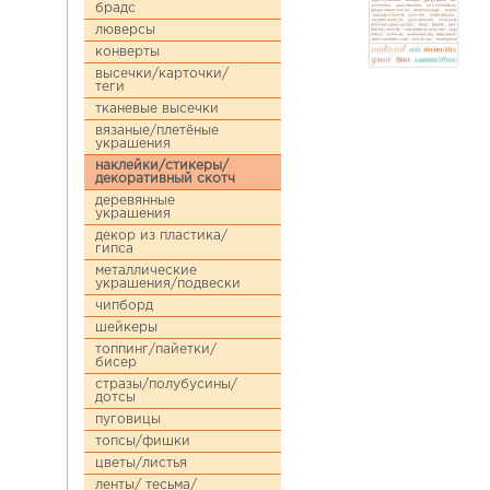
брадс
люверсы
конверты
высечки/карточки/
теги
тканевые высечки
вязаные/плетёные
украшения
наклейки/стикеры/
декоративный скотч
деревянные
украшения
декор из пластика/
гипса
металлические
украшения/подвески
чипборд
шейкеры
топпинг/пайетки/
бисер
стразы/полубусины/
дотсы
пуговицы
топсы/фишки
цветы/листья
ленты/ тесьма/