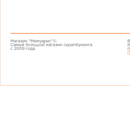
Магазин "Мемуарис"©.
В
Самый большой магазин скрапбукинга
К
с 2009 года.
п
П