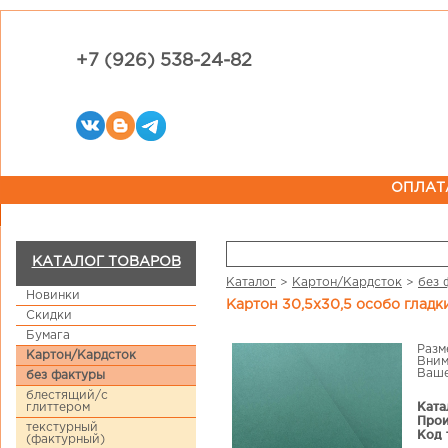
+7 (926) 538-24-82
ОПЛАТ
КАТАЛОГ ТОВАРОВ
Каталог
>
Картон/Кардсток
>
без 
Новинки
Картон 30,5х30,5 особо глад
Скидки
Бумага
Разм
Картон/Кардсток
Вним
Ваше
без фактуры
блестящий/с
Ката
глиттером
Прои
текстурный
Код 
(фактурный)