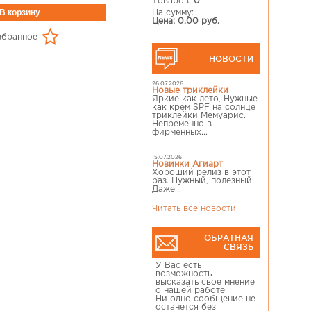
Товаров:
0
На сумму:
Цена: 0.00 руб.
збранное
НОВОСТИ
26.07.2026
Новые триклейки
Яркие как лето, Нужные
как крем SPF на солнце
триклейки Мемуарис.
Непременно в
фирменных...
15.07.2026
Новинки Агиарт
Хороший релиз в этот
раз. Нужный, полезный.
Даже...
Читать все новости
ОБРАТНАЯ
СВЯЗЬ
У Вас есть
возможность
высказать свое мнение
о нашей работе.
Ни одно сообщение не
останется без