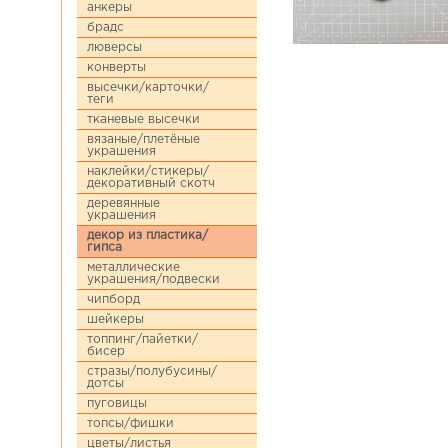
анкеры
брадс
люверсы
конверты
высечки/карточки/
теги
тканевые высечки
вязаные/плетёные
украшения
наклейки/стикеры/
декоративный скотч
деревянные
украшения
декор из пластика/
гипса
металлические
украшения/подвески
чипборд
шейкеры
топпинг/пайетки/
бисер
стразы/полубусины/
дотсы
пуговицы
топсы/фишки
цветы/листья