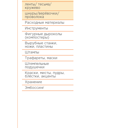
ленты/ тесьма/
кружево
шнуры/верёвочки/
проволока
Расходные материалы
Инструменты
Фигурные дыроколы
(компостеры)
Вырубные станки,
ножи, пластины
Штампы
Трафареты, маски
Штемпельные
подушечки
Краски, мисты, пудры,
блёстки, акценты
Хранение
Эмбоссинг