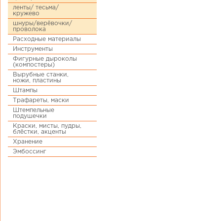
ленты/ тесьма/
кружево
шнуры/верёвочки/
проволока
Расходные материалы
Инструменты
Фигурные дыроколы
(компостеры)
Вырубные станки,
ножи, пластины
Штампы
Трафареты, маски
Штемпельные
подушечки
Краски, мисты, пудры,
блёстки, акценты
Хранение
Эмбоссинг