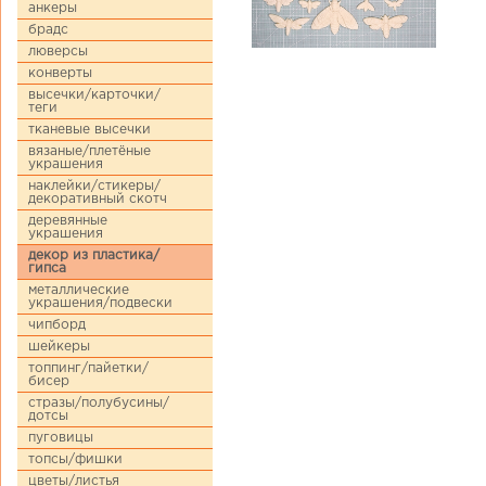
анкеры
брадс
люверсы
конверты
высечки/карточки/
теги
тканевые высечки
вязаные/плетёные
украшения
наклейки/стикеры/
декоративный скотч
деревянные
украшения
декор из пластика/
гипса
металлические
украшения/подвески
чипборд
шейкеры
топпинг/пайетки/
бисер
стразы/полубусины/
дотсы
пуговицы
топсы/фишки
цветы/листья