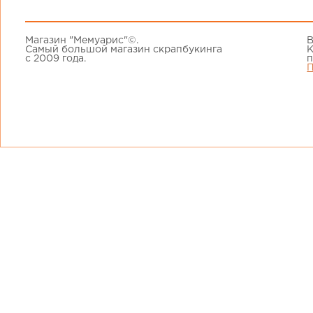
Магазин "Мемуарис"©.
В
Самый большой магазин скрапбукинга
К
с 2009 года.
п
П