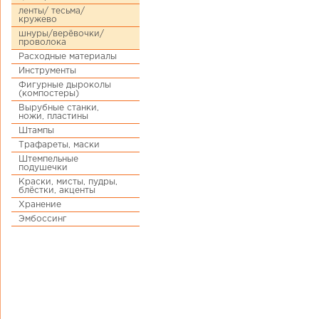
ленты/ тесьма/
кружево
шнуры/верёвочки/
проволока
Расходные материалы
Инструменты
Фигурные дыроколы
(компостеры)
Вырубные станки,
ножи, пластины
Штампы
Трафареты, маски
Штемпельные
подушечки
Краски, мисты, пудры,
блёстки, акценты
Хранение
Эмбоссинг