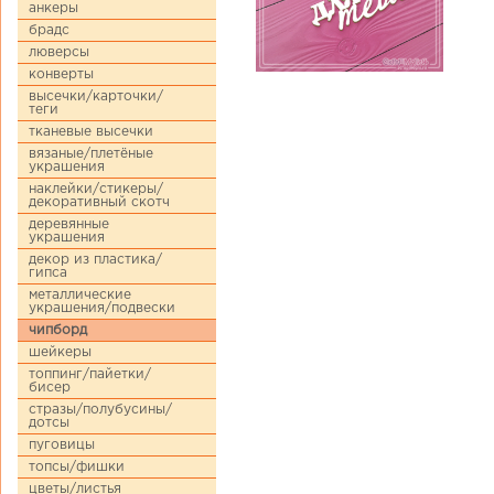
анкеры
брадс
люверсы
конверты
высечки/карточки/
теги
тканевые высечки
вязаные/плетёные
украшения
наклейки/стикеры/
декоративный скотч
деревянные
украшения
декор из пластика/
гипса
металлические
украшения/подвески
чипборд
шейкеры
топпинг/пайетки/
бисер
стразы/полубусины/
дотсы
пуговицы
топсы/фишки
цветы/листья