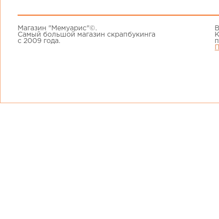
Магазин "Мемуарис"©.
В
Самый большой магазин скрапбукинга
К
с 2009 года.
п
П