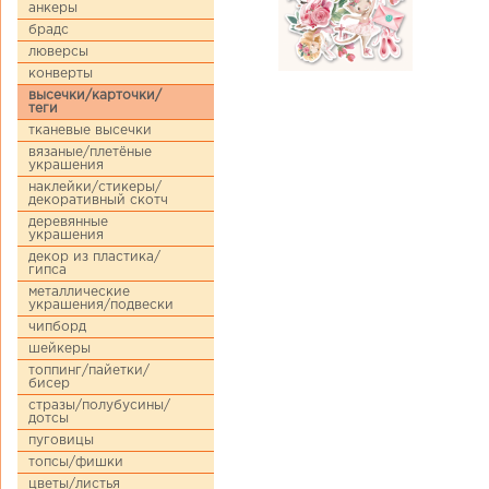
анкеры
брадс
люверсы
конверты
высечки/карточки/
теги
тканевые высечки
вязаные/плетёные
украшения
наклейки/стикеры/
декоративный скотч
деревянные
украшения
декор из пластика/
гипса
металлические
украшения/подвески
чипборд
шейкеры
топпинг/пайетки/
бисер
стразы/полубусины/
дотсы
пуговицы
топсы/фишки
цветы/листья