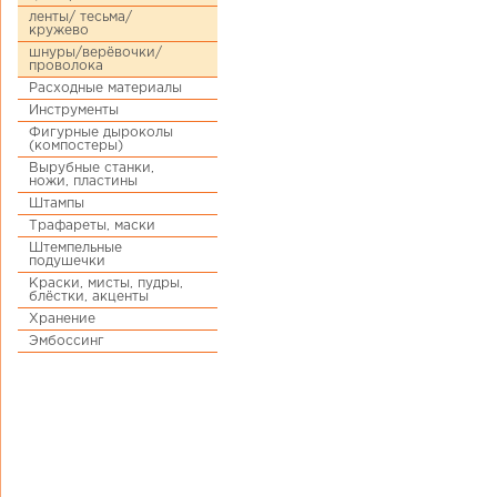
ленты/ тесьма/
кружево
шнуры/верёвочки/
проволока
Расходные материалы
Инструменты
Фигурные дыроколы
(компостеры)
Вырубные станки,
ножи, пластины
Штампы
Трафареты, маски
Штемпельные
подушечки
Краски, мисты, пудры,
блёстки, акценты
Хранение
Эмбоссинг