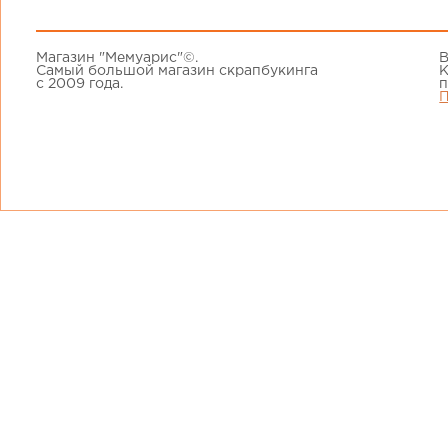
Магазин "Мемуарис"©.
В
Самый большой магазин скрапбукинга
К
с 2009 года.
п
П