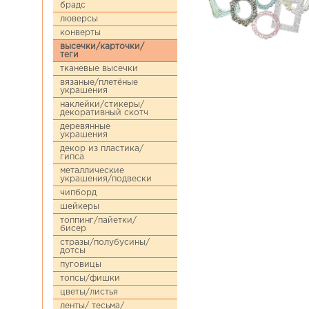
брадс
люверсы
конверты
высечки/карточки/
теги
тканевые высечки
вязаные/плетёные
украшения
наклейки/стикеры/
декоративный скотч
деревянные
украшения
декор из пластика/
гипса
металлические
украшения/подвески
чипборд
шейкеры
топпинг/пайетки/
бисер
стразы/полубусины/
дотсы
пуговицы
топсы/фишки
цветы/листья
ленты/ тесьма/