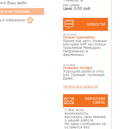
Товаров:
0
На сумму:
Цена: 0.00 руб.
ть о поступлении
ь в избранное
НОВОСТИ
26.07.2026
Новые триклейки
Яркие как лето, Нужные
как крем SPF на солнце
триклейки Мемуарис.
Непременно в
фирменных...
15.07.2026
Новинки Агиарт
Хороший релиз в этот
раз. Нужный, полезный.
Даже...
Читать все новости
ОБРАТНАЯ
СВЯЗЬ
У Вас есть
возможность
высказать свое мнение
о нашей работе.
Ни одно сообщение не
останется без