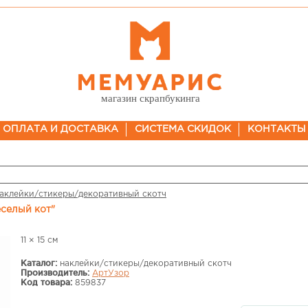
магазин скрапбукинга
ОПЛАТА И ДОСТАВКА
СИСТЕМА СКИДОК
КОНТАКТЫ
аклейки/стикеры/декоративный скотч
еселый кот"
11 × 15 см
Каталог:
наклейки/стикеры/декоративный скотч
Производитель:
АртУзор
Код товара:
859837