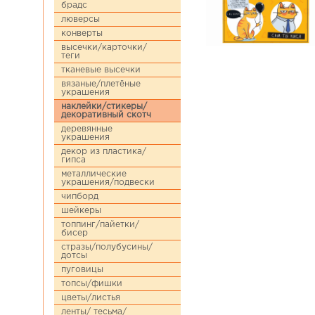
брадс
люверсы
конверты
высечки/карточки/
теги
тканевые высечки
вязаные/плетёные
украшения
наклейки/стикеры/
декоративный скотч
деревянные
украшения
декор из пластика/
гипса
металлические
украшения/подвески
чипборд
шейкеры
топпинг/пайетки/
бисер
стразы/полубусины/
дотсы
пуговицы
топсы/фишки
цветы/листья
ленты/ тесьма/