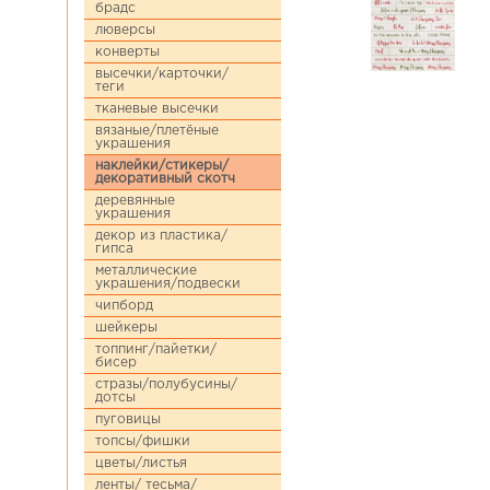
брадс
люверсы
конверты
высечки/карточки/
теги
тканевые высечки
вязаные/плетёные
украшения
наклейки/стикеры/
декоративный скотч
деревянные
украшения
декор из пластика/
гипса
металлические
украшения/подвески
чипборд
шейкеры
топпинг/пайетки/
бисер
стразы/полубусины/
дотсы
пуговицы
топсы/фишки
цветы/листья
ленты/ тесьма/