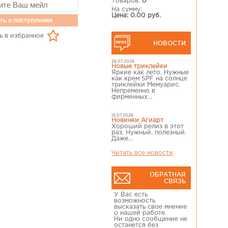
Товаров:
0
На сумму:
Цена: 0.00 руб.
ть о поступлении
ь в избранное
НОВОСТИ
26.07.2026
Новые триклейки
Яркие как лето, Нужные
как крем SPF на солнце
триклейки Мемуарис.
Непременно в
фирменных...
15.07.2026
Новинки Агиарт
Хороший релиз в этот
раз. Нужный, полезный.
Даже...
Читать все новости
ОБРАТНАЯ
СВЯЗЬ
У Вас есть
возможность
высказать свое мнение
о нашей работе.
Ни одно сообщение не
останется без