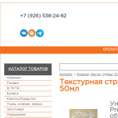
+7 (926) 538-24-82
ОПЛАТ
КАТАЛОГ ТОВАРОВ
Каталог
>
Краски, мисты, пудры, б
Новинки
Текстурная структурная паста CraftPremier "Гладкая",
Скидки
50мл
В ПУТИ
Бумага
Картон/Кардсток
Ун
Ткань, кожзам, замша
Pr
Заготовки
Украшения
об