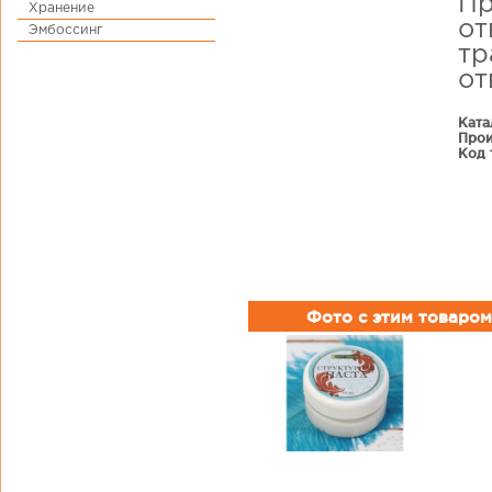
Пр
Хранение
от
Эмбоссинг
тр
от
Ката
Прои
Код 
Фото с этим товаром