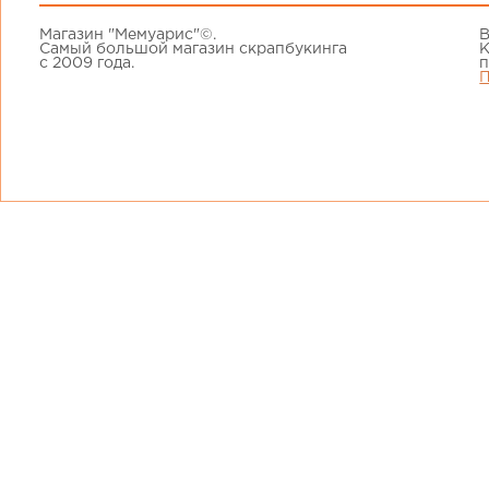
Магазин "Мемуарис"©.
В
Самый большой магазин скрапбукинга
К
с 2009 года.
п
П