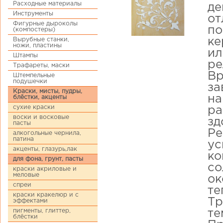
Расходные материалы
де
Инструменты
от
Фигурные дыроколы
по
(компостеры)
Вырубные станки,
ке
ножи, пластины
ил
Штампы
ре
Трафареты, маски
Вр
Штемпельные
подушечки
за
Краски, мисты, пудры,
на
блёстки, акценты
сухие краски
ра
воски и восковые
зд
пасты
Ре
алкогольные чернила,
патина
ус
акценты, глазурь,лак
ко
для фона, грунт, пасты
со
краски акриловые и
меловые
ок
спреи
те
краски кракелюр и с
Тр
эффектами
пигменты, глиттер,
те
блёстки