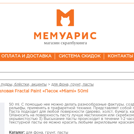
магазин скрапбукинга
ОПЛАТА И ДОСТАВКА
СИСТЕМА СКИДОК
КОНТАКТЫ
 пудры, блёстки, акценты
>
для фона, грунт, пасты
иловая Fractal Paint «Песок «Miami» 50ml
50 ml. С помощью нее можно делать разнообразные фактуры, соз
рельефы, применять в трафаретной технике. Представляет собой 
Паста подходит для любой поверхности (дерево, холст, бумага, к
1)Наносить на поверхность пасту лучше мастихином или скребком
укрывистостью 3) Высыхание пасты происходит в течении 1-2 час
текстурной пасты ее можно красить любыми акриловыми краскам
Каталог:
для фона, грунт, пасты