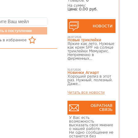
Товаров:
0
На сумму:
Цена: 0.00 руб.
НОВОСТИ
ть о поступлении
26.07.2026
ь в избранное
Новые триклейки
Яркие как лето, Нужные
как крем SPF на солнце
триклейки Мемуарис.
Непременно в
фирменных...
15.07.2026
Новинки Агиарт
Хороший релиз в этот
раз. Нужный, полезный.
Даже...
Читать все новости
ОБРАТНАЯ
СВЯЗЬ
У Вас есть
возможность
высказать свое мнение
о нашей работе.
Ни одно сообщение не
останется без