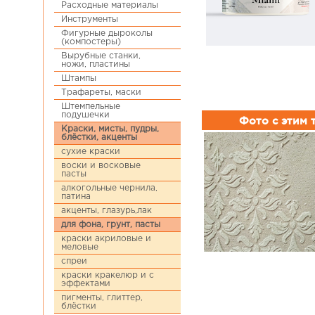
Расходные материалы
Инструменты
Фигурные дыроколы
(компостеры)
Вырубные станки,
ножи, пластины
Штампы
Трафареты, маски
Штемпельные
подушечки
Фото с этим
Краски, мисты, пудры,
блёстки, акценты
сухие краски
воски и восковые
пасты
алкогольные чернила,
патина
акценты, глазурь,лак
для фона, грунт, пасты
краски акриловые и
меловые
спреи
краски кракелюр и с
эффектами
пигменты, глиттер,
блёстки