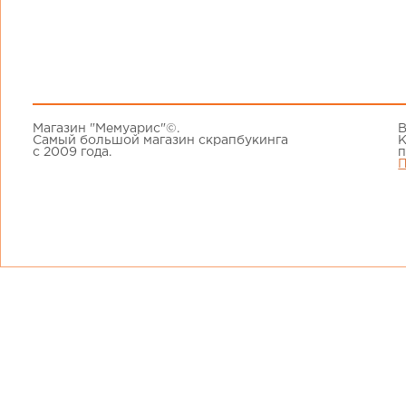
Магазин "Мемуарис"©.
В
Самый большой магазин скрапбукинга
К
с 2009 года.
п
П