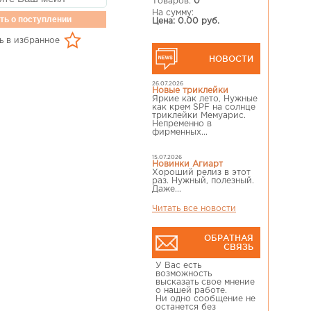
Товаров:
0
На сумму:
ть о поступлении
Цена: 0.00 руб.
ь в избранное
НОВОСТИ
26.07.2026
Новые триклейки
Яркие как лето, Нужные
как крем SPF на солнце
триклейки Мемуарис.
Непременно в
фирменных...
15.07.2026
Новинки Агиарт
Хороший релиз в этот
раз. Нужный, полезный.
Даже...
Читать все новости
ОБРАТНАЯ
СВЯЗЬ
У Вас есть
возможность
высказать свое мнение
о нашей работе.
Ни одно сообщение не
останется без